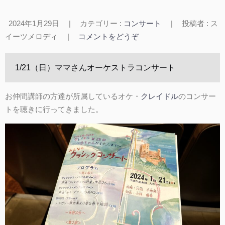
2024年1月29日
|
カテゴリー :
コンサート
|
投稿者 : ス
イーツメロディ
|
コメントをどうぞ
1/21（日）ママさんオーケストラコンサート
お仲間講師の方達が所属しているオケ・
クレイドル
のコンサー
トを聴きに行ってきました。