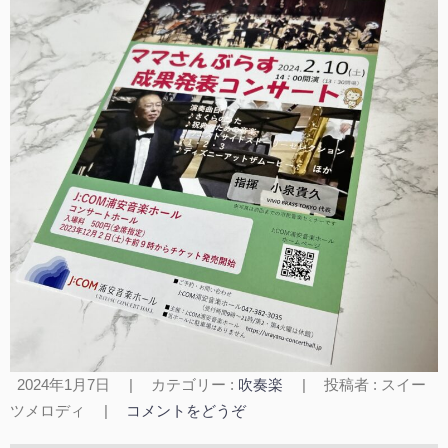
2024年1月7日
|
カテゴリー :
吹奏楽
|
投稿者 : スイー
ツメロディ
|
コメントをどうぞ