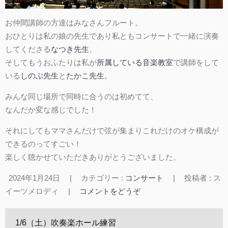
お仲間講師の方達はみなさんフルート。
おひとりは私の娘の先生であり私ともコンサートで一緒に演奏
してくださる
なつき先生
、
そしてもうおふたりは私が
所属している音楽教室
で講師をして
いる
しのぶ先生
と
たかこ先生
。
みんな同じ場所で同時に合うのは初めてて、
なんだか変な感じでした！
それにしてもママさんだけで弦が集まりこれだけのオケ構成が
できるのってすごい！
楽しく聴かせていただきありがとうございました。
2024年1月24日
|
カテゴリー :
コンサート
|
投稿者 : ス
イーツメロディ
|
コメントをどうぞ
1/6（土）吹奏楽ホール練習