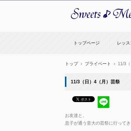
スイーツメロディーサックス
トップページ
レッス
トップ
›
プライベート
›
11/
11/3（日）4（月）芸祭
お友達と、
息子が通う音大の芸祭に行ってき