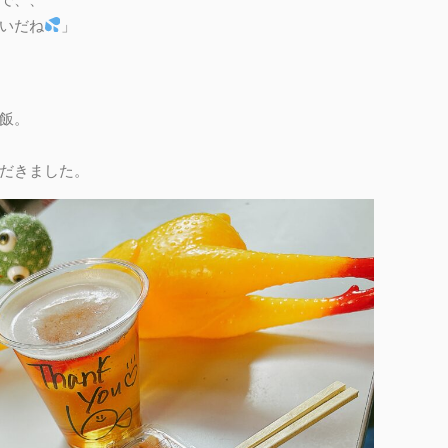
いだね
」
飯。
だきました。